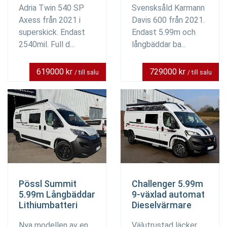
Adria Twin 540 SP
Svensksåld Karmann
Axess från 2021 i
Davis 600 från 2021.
superskick. Endast
Endast 5.99m och
2540mil. Full d...
långbäddar ba...
619000 kr
729000 kr
/ till salu
/ till salu
Pössl Summit
Challenger 5.99m
5.99m Långbäddar
9-växlad automat
Lithiumbatteri
Dieselvärmare
Nya modellen av en
Välutrustad läcker