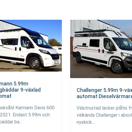
mann 5.99m
gbäddar 9-växlad
Challenger 5.99m 9-vä
omat
automat Dieselvärmar
sksåld Karmann Davis 600
Välutrustad läcker plåtis f
 2021. Endast 5.99m och
välkända Challenger i abso
bäddar ba...
nyskick....