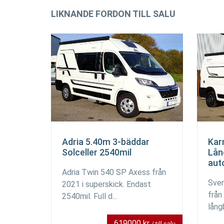
LIKNANDE FORDON TILL SALU
Adria 5.40m 3-bäddar
Kar
Solceller 2540mil
Lån
aut
Adria Twin 540 SP Axess från
Sven
2021 i superskick. Endast
från
2540mil. Full d...
lång
619000 kr