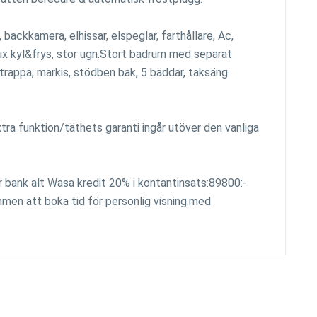
backkamera, elhissar, elspeglar, farthållare, Ac,
olux kyl&frys, stor ugn.Stort badrum med separat
trappa, markis, stödben bak, 5 bäddar, taksäng
ra funktion/täthets garanti ingår utöver den vanliga
er bank alt Wasa kredit 20% i kontantinsats:89800:-
men att boka tid för personlig visning.med