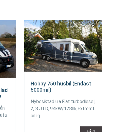
Hobby 750 husbil (Endast
5000mil)
xlad
e
Nybesiktad u.a.Fiat turbodiesel,
rån
2, 8 JTD, 94kW/128hk,Extremt
luta
billig ...
såld