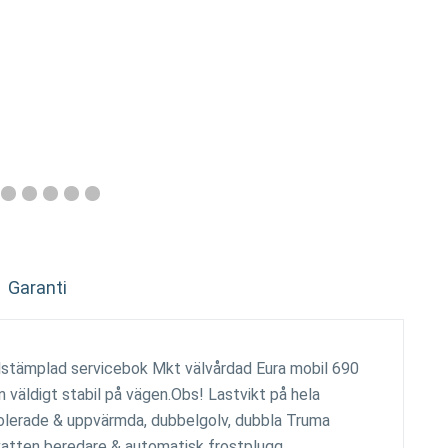
Garanti
lstämplad servicebok Mkt välvårdad Eura mobil 690
 väldigt stabil på vägen.Obs! Lastvikt på hela
olerade & uppvärmda, dubbelgolv, dubbla Truma
vatten beredare & automatisk frostplugg.