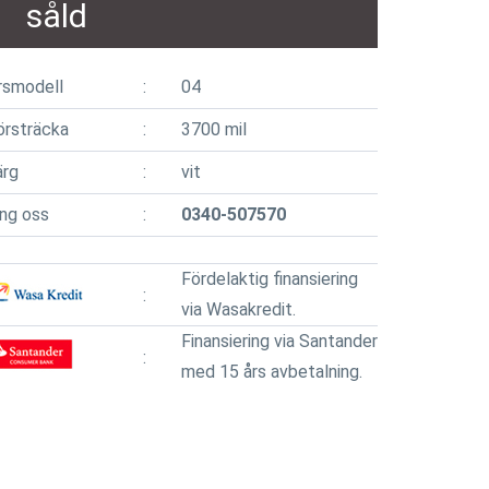
såld
rsmodell
04
örsträcka
3700 mil
ärg
vit
ing oss
0340-507570
Fördelaktig finansiering
via Wasakredit.
Finansiering via Santander
med 15 års avbetalning.