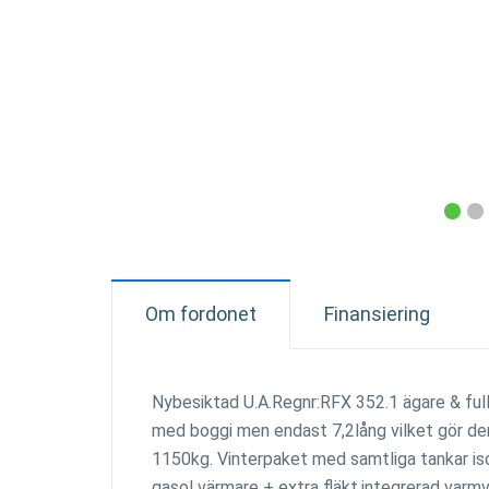
Om fordonet
Finansiering
Nybesiktad U.A.Regnr:RFX 352.1 ägare & ful
med boggi men endast 7,2lång vilket gör den
1150kg. Vinterpaket med samtliga tankar is
gasol värmare + extra fläkt.integrerad varm