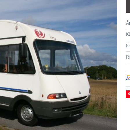
Å
K
F
R