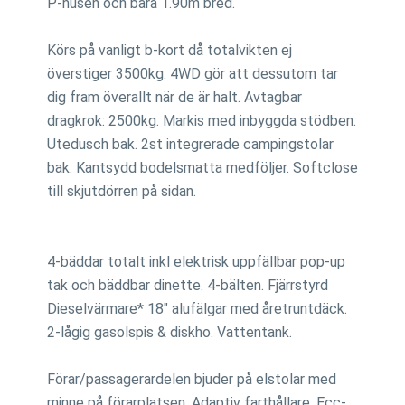
P-husen och bara 1.90m bred.
Körs på vanligt b-kort då totalvikten ej
överstiger 3500kg. 4WD gör att dessutom tar
dig fram överallt när de är halt. Avtagbar
dragkrok: 2500kg. Markis med inbyggda stödben.
Utedusch bak. 2st integrerade campingstolar
bak. Kantsydd bodelsmatta medföljer. Softclose
till skjutdörren på sidan.
4-bäddar totalt inkl elektrisk uppfällbar pop-up
tak och bäddbar dinette. 4-bälten. Fjärrstyrd
Dieselvärmare* 18" alufälgar med åretruntdäck.
2-lågig gasolspis & diskho. Vattentank.
Förar/passagerardelen bjuder på elstolar med
minne på förarplatsen. Adaptiv farthållare. Ecc-