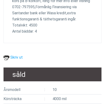
körs på B-körkort, Ring för mer info eller visning
0702-797595,Förmånlig Finansiering via
Santander bank eller Wasa kredit,extra
funktionsgaranti & täthetsgaranti ingår.
Totalvikt: 4500
Antal bäddar: 4
Skriv ut
såld
Årsmodell
10
Körsträcka
4000 mil