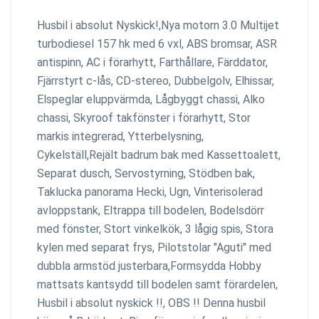
Husbil i absolut Nyskick!,Nya motorn 3.0 Multijet
turbodiesel 157 hk med 6 vxl, ABS bromsar, ASR
antispinn, AC i förarhytt, Farthållare, Färddator,
Fjärrstyrt c-lås, CD-stereo, Dubbelgolv, Elhissar,
Elspeglar eluppvärmda, Lågbyggt chassi, Alko
chassi, Skyroof takfönster i förarhytt, Stor
markis integrerad, Ytterbelysning,
Cykelställ,Rejält badrum bak med Kassettoalett,
Separat dusch, Servostyrning, Stödben bak,
Taklucka panorama Hecki, Ugn, Vinterisolerad
avloppstank, Eltrappa till bodelen, Bodelsdörr
med fönster, Stort vinkelkök, 3 lågig spis, Stora
kylen med separat frys, Pilotstolar "Aguti" med
dubbla armstöd justerbara,Formsydda Hobby
mattsats kantsydd till bodelen samt förardelen,
Husbil i absolut nyskick !!, OBS !! Denna husbil