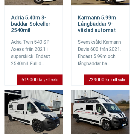
Adria 5.40m 3-
Karmann 5.99m
bäddar Solceller
Långbäddar 9-
2540mil
växlad automat
Adria Twin 540 SP
Svensksåld Karmann
Axess från 2021 i
Davis 600 från 2021.
superskick. Endast
Endast 5.99m och
2540mil. Full d...
långbäddar ba...
619000 kr
729000 kr
/ till salu
/ till salu