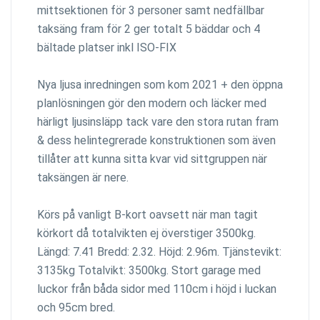
mittsektionen för 3 personer samt nedfällbar
taksäng fram för 2 ger totalt 5 bäddar och 4
bältade platser inkl ISO-FIX
Nya ljusa inredningen som kom 2021 + den öppna
planlösningen gör den modern och läcker med
härligt ljusinsläpp tack vare den stora rutan fram
& dess helintegrerade konstruktionen som även
tillåter att kunna sitta kvar vid sittgruppen när
taksängen är nere.
Körs på vanligt B-kort oavsett när man tagit
körkort då totalvikten ej överstiger 3500kg.
Längd: 7.41 Bredd: 2.32. Höjd: 2.96m. Tjänstevikt:
3135kg Totalvikt: 3500kg. Stort garage med
luckor från båda sidor med 110cm i höjd i luckan
och 95cm bred.