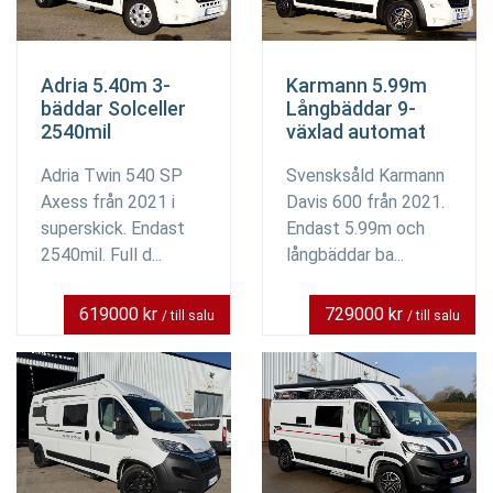
Adria 5.40m 3-
Karmann 5.99m
bäddar Solceller
Långbäddar 9-
2540mil
växlad automat
Adria Twin 540 SP
Svensksåld Karmann
Axess från 2021 i
Davis 600 från 2021.
superskick. Endast
Endast 5.99m och
2540mil. Full d...
långbäddar ba...
619000 kr
729000 kr
/ till salu
/ till salu