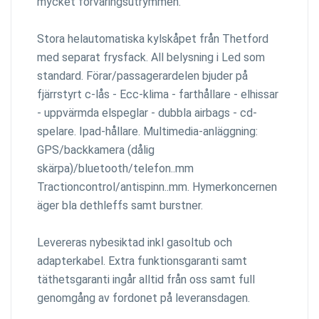
mycket förvaringsutrymmen.
Stora helautomatiska kylskåpet från Thetford
med separat frysfack. All belysning i Led som
standard. Förar/passagerardelen bjuder på
fjärrstyrt c-lås - Ecc-klima - farthållare - elhissar
- uppvärmda elspeglar - dubbla airbags - cd-
spelare. Ipad-hållare. Multimedia-anläggning:
GPS/backkamera (dålig
skärpa)/bluetooth/telefon..mm
Tractioncontrol/antispinn..mm. Hymerkoncernen
äger bla dethleffs samt burstner.
Levereras nybesiktad inkl gasoltub och
adapterkabel. Extra funktionsgaranti samt
täthetsgaranti ingår alltid från oss samt full
genomgång av fordonet på leveransdagen.