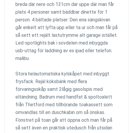
breda där nere och 131cm där uppe där man får
plats 4 personer samt bäddbar dinette för 1
person. 4 bältade platser. Den ena sängskivan
går enkelt att lyfta upp eller ta ur och man får på
så sett ett rejält lastutrymme alt garage istället.
Led-spotlights bak i sovdelen med inbyggda
usb-uttag för laddning av ex ipad eller telefon.
malibu
Stora helautomatiska kylskåpet med inbyggt
frysfack. Rejäl köksbänk med flera
förvaringsskåp samt 2lågig gasolspis med
eltändning. Badrum med handfat & spoltoalett
från Thetford med tillhörande toakassett som
omvandlas till en duschkabin om så önskas.
Fönstret på toan går att öppna och man får på
så sett även en praktisk utedusch från utsidan