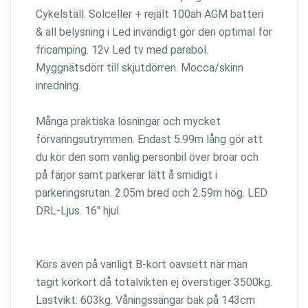
Cykelställ. Solceller + rejält 100ah AGM batteri
& all belysning i Led invändigt gör den optimal för
fricamping. 12v Led tv med parabol.
Myggnätsdörr till skjutdörren. Mocca/skinn
inredning.
Många praktiska lösningar och mycket
förvaringsutrymmen. Endast 5.99m lång gör att
du kör den som vanlig personbil över broar och
på färjor samt parkerar lätt å smidigt i
parkeringsrutan. 2.05m bred och 2.59m hög. LED
DRL-Ljus. 16" hjul.
Körs även på vanligt B-kort oavsett när man
tagit körkort då totalvikten ej överstiger 3500kg.
Lastvikt: 603kg. Våningssängar bak på 143cm