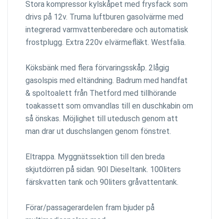
Stora kompressor kylskåpet med frysfack som
drivs på 12v. Truma luftburen gasolvärme med
integrerad varmvattenberedare och automatisk
frostplugg. Extra 220v elvärmefläkt. Westfalia.
Köksbänk med flera förvaringsskåp. 2lågig
gasolspis med eltändning. Badrum med handfat
& spoltoalett från Thetford med tillhörande
toakassett som omvandlas till en duschkabin om
så önskas. Möjlighet till utedusch genom att
man drar ut duschslangen genom fönstret.
Eltrappa. Myggnätssektion till den breda
skjutdörren på sidan. 90l Dieseltank. 100liters
färskvatten tank och 90liters gråvattentank.
Förar/passagerardelen fram bjuder på