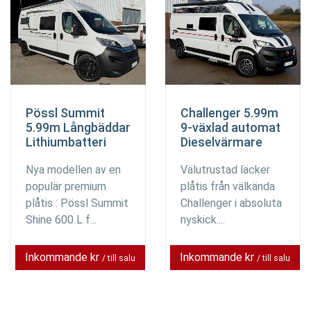
Pössl Summit
Challenger 5.99m
5.99m Långbäddar
9-växlad automat
Lithiumbatteri
Dieselvärmare
Nya modellen av en
Välutrustad läcker
populär premium
plåtis från välkända
plåtis : Pössl Summit
Challenger i absoluta
Shine 600 L f...
nyskick....
Inkommande kr
Inkommande kr
/ till salu
/ till salu