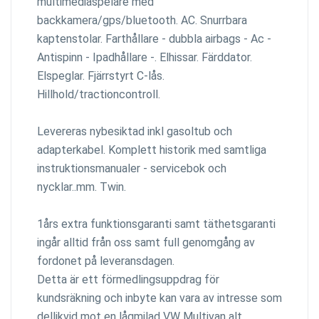
multimediaspelare med
backkamera/gps/bluetooth. AC. Snurrbara
kaptenstolar. Farthållare - dubbla airbags - Ac -
Antispinn - Ipadhållare -. Elhissar. Färddator.
Elspeglar. Fjärrstyrt C-lås.
Hillhold/tractioncontroll.
Levereras nybesiktad inkl gasoltub och
adapterkabel. Komplett historik med samtliga
instruktionsmanualer - servicebok och
nycklar..mm. Twin.
1års extra funktionsgaranti samt täthetsgaranti
ingår alltid från oss samt full genomgång av
fordonet på leveransdagen.
Detta är ett förmedlingsuppdrag för
kundsräkning och inbyte kan vara av intresse som
dellikvid mot en lågmilad VW Multivan alt