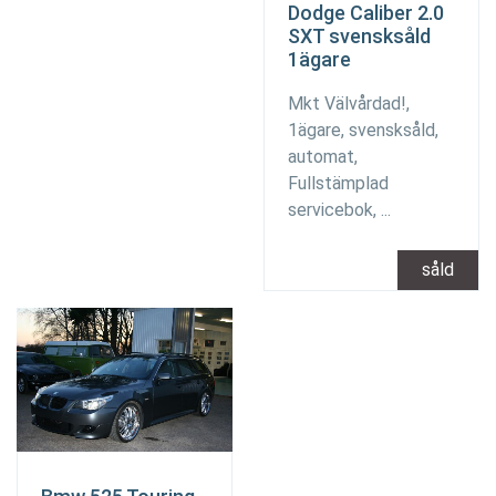
Dodge Caliber 2.0
SXT svensksåld
1ägare
Mkt Välvårdad!,
1ägare, svensksåld,
automat,
Fullstämplad
servicebok, ...
såld