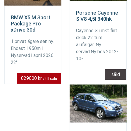
Porsche Cayenne
BMW X5 M Sport
S V8 4,5l 340hk
Package Pro
xDrive 30d
Cayenne S i mkt fint
skick 22 tum
1 privat ägare sen ny.
alufälgar. Ny
Endast 1950mil.
servad.Ny bes 2012-
Nyservad i april 2026.
10-...
22"...
såld
829000 kr
/ till salu