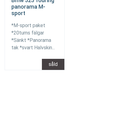
Bmw 525 Touring
panorama M-
sport
*M-sport paket
*20tums fälgar
*Sänkt *Panorama
tak *svart Halvskin...
såld