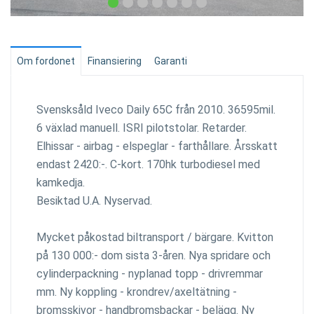
Om fordonet
Finansiering
Garanti
Svensksåld Iveco Daily 65C från 2010. 36595mil.
6 växlad manuell. ISRI pilotstolar. Retarder.
Elhissar - airbag - elspeglar - farthållare. Årsskatt
endast 2420:-. C-kort. 170hk turbodiesel med
kamkedja.
Besiktad U.A. Nyservad.
Mycket påkostad biltransport / bärgare. Kvitton
på 130 000:- dom sista 3-åren. Nya spridare och
cylinderpackning - nyplanad topp - drivremmar
mm. Ny koppling - krondrev/axeltätning -
bromsskivor - handbromsbackar - belägg. Ny