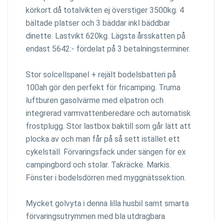
körkort då totalvikten ej överstiger 3500kg. 4
bältade platser och 3 bäddar inkl bäddbar
dinette. Lastvikt 620kg. Lägsta årsskatten på
endast 5642:- fördelat på 3 betalningsterminer.
Stor solcellspanel + rejält bodelsbatteri på
100ah gör den perfekt för fricamping. Truma
luftburen gasolvärme med elpatron och
integrerad varmvattenberedare och automatisk
frostplugg. Stor lastbox baktill som går lätt att
plocka av och man får på så sett istället ett
cykelställ. Förvaringsfack under sängen för ex
campingbord och stolar. Takräcke. Markis.
Fönster i bodelsdörren med myggnätssektion.
Mycket golvyta i denna lilla husbil samt smarta
förvaringsutrymmen med bla utdragbara