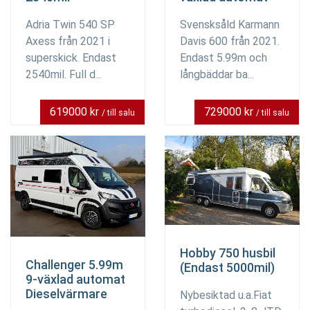
Adria Twin 540 SP
Svensksåld Karmann
Axess från 2021 i
Davis 600 från 2021.
superskick. Endast
Endast 5.99m och
2540mil. Full d...
långbäddar ba...
619000 kr
729000 kr
/ till salu
/ till salu
Hobby 750 husbil
Challenger 5.99m
(Endast 5000mil)
9-växlad automat
Dieselvärmare
Nybesiktad u.a.Fiat